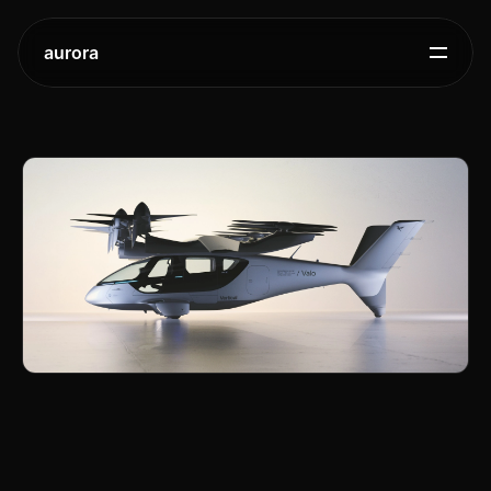
aurora
도심
항공
모빌리티
Vertical,
펜타그램과
함께한
대중화
전략과