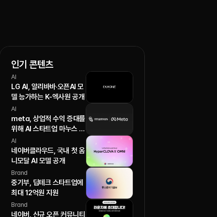
인기 콘텐츠
AI
LG AI, 알리바바·오픈AI 모
델 능가하는 K-엑사원 공개
AI
meta, 상업적 수익 증대를
위해 AI 스타트업 마누스 인
수
AI
네이버클라우드, 국내 첫 옴
니모달 AI 모델 공개
Brand
중기부, 딥테크 스타트업에
최대 12억원 지원
Brand
네이버, 신규 오픈 커뮤니티