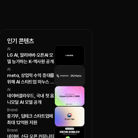
인기 콘텐츠
AI
LG AI, 알리바바·오픈AI 모
델 능가하는 K-엑사원 공개
AI
meta, 상업적 수익 증대를
위해 AI 스타트업 마누스 인
수
AI
네이버클라우드, 국내 첫 옴
니모달 AI 모델 공개
Brand
중기부, 딥테크 스타트업에
최대 12억원 지원
Brand
네이버, 신규 오픈 커뮤니티