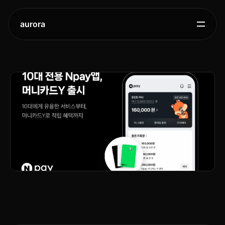
aurora
네이버페이,
10대
전용
앱과
선불카드
출시
2025.
12.
16.