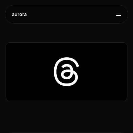
aurora
Threads,
크리에이터
확보를
위한
팟캐스트
도구
출시
2025.
11.
13.