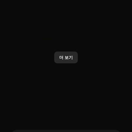
AI
Brand
카카오, 업데이트된 ‘Kanana-2’
카카오톡 선물하기, AI 기반 상품
모델 4종 오픈소스로 추가 공개
분석·추천 기능 전면 개편
더 보기
2026. 1. 20.
2026. 1. 20.