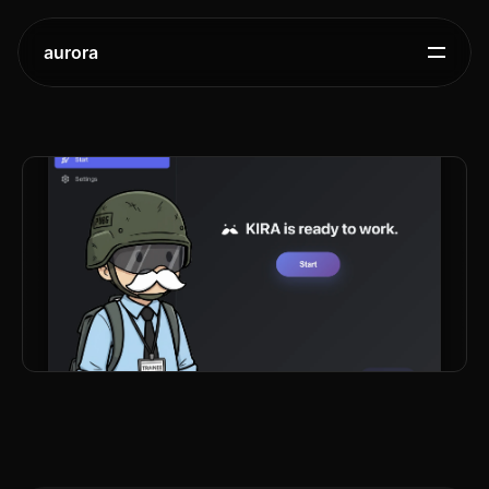
aurora
크래프톤,
개인용
AI
비서
'키라'
오픈소스로
공개
2025.
12.
15.