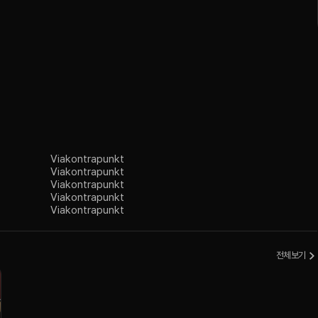
Via
kontrapunkt
Via
kontrapunkt
Via
kontrapunkt
Via
kontrapunkt
Via
kontrapunkt
전체보기