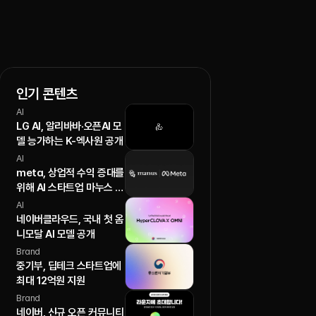
인기 콘텐츠
AI
LG AI, 알리바바·오픈AI 모
델 능가하는 K-엑사원 공개
AI
meta, 상업적 수익 증대를
위해 AI 스타트업 마누스 인
수
AI
네이버클라우드, 국내 첫 옴
니모달 AI 모델 공개
Brand
중기부, 딥테크 스타트업에
최대 12억원 지원
Brand
네이버, 신규 오픈 커뮤니티