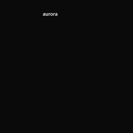
aurora
J.League,
아이덴티티
2025.
12.
6.