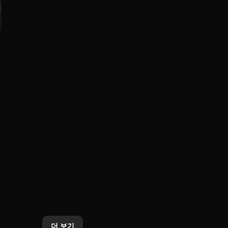
AI
Brand
YouTube, 크리에이터가 자신의 AI
Threads, 전 세계 광고 전면 확대
버전으로 Shorts를 제작할 수 있도
시작
록 허용
2026. 1. 22.
2026. 1. 22.
AI
Brand
카카오, 업데이트된 ‘Kanana-2’
카카오톡 선물하기, AI 기반 상품 분
모델 4종 오픈소스로 추가 공개
석·추천 기능 전면 개편
더 보기