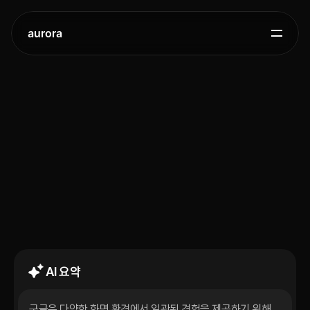
aurora
Google
Sans
Flex:
구글이
새롭게
공개한
유연한
브랜드
서체
2025.
12.
21.
AI 요약
구글은 다양한 화면 환경에서 일관된 경험을 제공하기 위해 