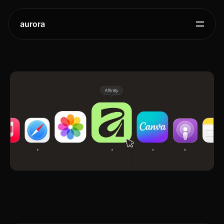
aurora
Canva,
affinity
studio
통합
앱으로
전문
디자인
도구
완전
무료화
2025.
11.
5.