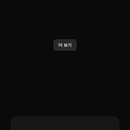
AI
Brand
카카오, 업데이트된 ‘Kanana-2’
카카오톡 선물하기, AI 기반 상품
모델 4종 오픈소스로 추가 공개
분석·추천 기능 전면 개편
더 보기
2026. 1. 20.
2026. 1. 20.