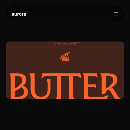
aurora
Butter,
프랑스
감성과
뉴질랜드의
만남
2025.
11.
21.