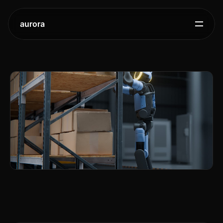
aurora
현대자동차그룹,
보스턴다이나믹스,
AI
기반
아틀라스
작업
영상
공개
2026.
1.
6.