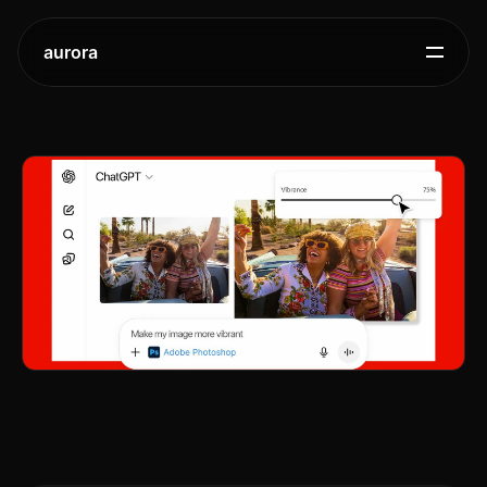
aurora
Adobe
포토샵,
익스프레스,
아크로뱃
ChatGPT에
출시
2025.
12.
10.