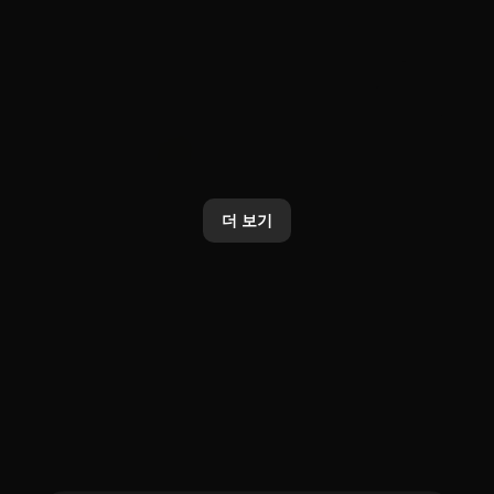
AI
Brand
카카오, 업데이트된 ‘Kanana-2’
카카오톡 선물하기, AI 기반 상품
모델 4종 오픈소스로 추가 공개
분석·추천 기능 전면 개편
더 보기
2026. 1. 20.
2026. 1. 20.