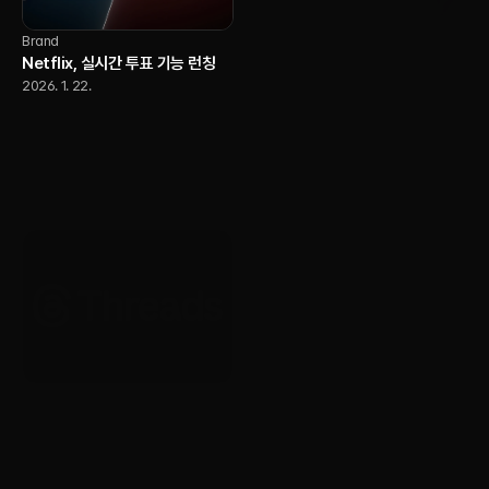
Brand
Netflix, 실시간 투표 기능 런칭
2026. 1. 22.
AI
YouTube, 크리에이터가 자신의
AI 버전으로 Shorts를 제작할 수
있도록 허용
2026. 1. 22.
Brand
Brand
Threads, 전 세계 광고 전면 확대
Yotube, 20주년 기념 글로벌 리
시작
브랜딩 공개
2026. 1. 22.
2026. 1. 22.