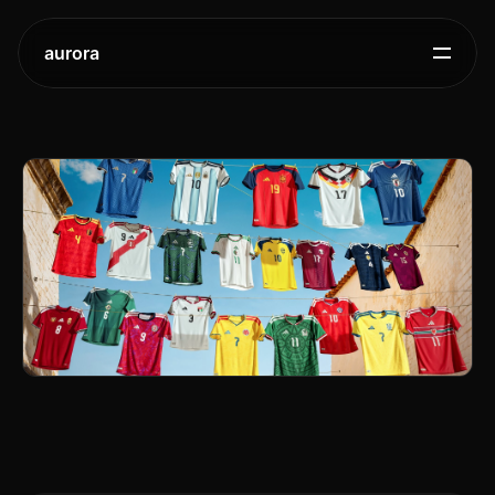
aurora
2026
북미
월드컵
아디다스
홈
저지
공개
2025.
11.
8.