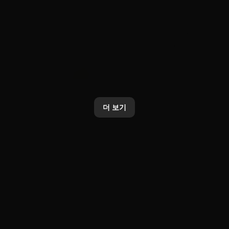
AI
Brand
카카오, 업데이트된 ‘Kanana-2’
카카오톡 선물하기, AI 기반 상품
모델 4종 오픈소스로 추가 공개
분석·추천 기능 전면 개편
더 보기
2026. 1. 20.
2026. 1. 20.