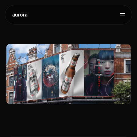
aurora
아사히
슈퍼드라이:
독창성을
담은
글로벌
디자인
혁신
2025.
10.
23.